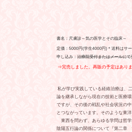
書名：尺膚診～気の医学とその臨床～
定価：5000円(学生4000円)＊送料はサ
申し込み：
治療院受付またはメールにて
⇒完売しました。再販の予定はあり
私が学び実践している経絡治療は、二
論を継承しながら現在の技術と医療環
ですが、その後の戦乱や社会状況の中
とつながっています。そのような東洋
東西を問わず、あらゆる学問は哲学
陰陽五行論の関係について『第二章 