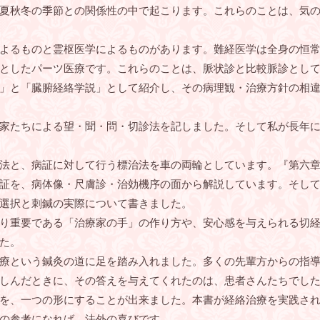
夏秋冬の季節との関係性の中で起こります。これらのことは、気
よるものと霊枢医学によるものがあります。難経医学は全身の恒常
としたパーツ医療です。これらのことは、脈状診と比較脈診とし
」と「臓腑経絡学説」として紹介し、その病理観・治療方針の相
家たちによる望・聞・問・切診法を記しました。そして私が長年に
法と、病証に対して行う標治法を車の両輪としています。『第六章
証を、病体像・尺膚診・治効機序の面から解説しています。そし
選択と刺鍼の実際について書きました。
り重要である「治療家の手」の作り方や、安心感を与えられる切経
た。
療という鍼灸の道に足を踏み入れました。多くの先輩方からの指導
しんだときに、その答えを与えてくれたのは、患者さんたちでし
を、一つの形にすることが出来ました。本書が経絡治療を実践され
の参考になれば、法外の喜びです。