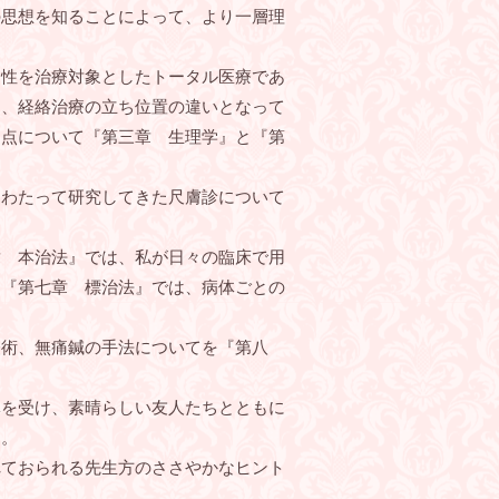
の思想を知ることによって、より一層理
性を治療対象としたトータル医療であ
て、経絡治療の立ち位置の違いとなって
違点について『第三章 生理学』と『第
わたって研究してきた尺膚診について
 本治法』では、私が日々の臨床で用
て『第七章 標治法』では、病体ごとの
術、無痛鍼の手法についてを『第八
を受け、素晴らしい友人たちとともに
た。
ておられる先生方のささやかなヒント