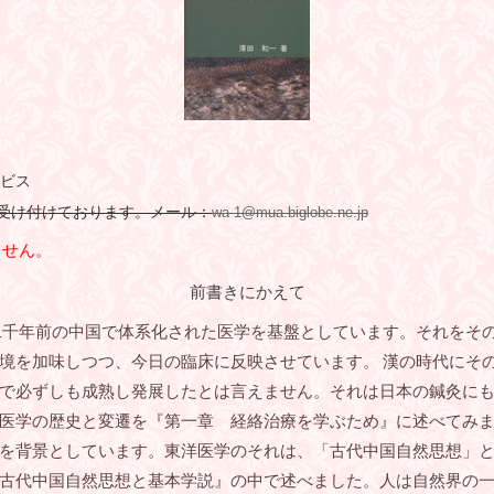
ービス
受け付けております。
メール：
wa-1@mua.biglobe.ne.jp
ません。
前書きにかえて
千年前の中国で体系化された医学を基盤としています。それをそ
境を加味しつつ、今日の臨床に反映させています。 漢の時代にそ
で必ずしも成熟し発展したとは言えません。それは日本の鍼灸に
医学の歴史と変遷を『第一章 経絡治療を学ぶため』に述べてみ
を背景としています。東洋医学のそれは、「古代中国自然思想」と
古代中国自然思想と基本学説』の中で述べました。人は自然界の