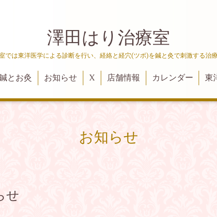
澤田はり治療室
室では東洋医学による診断を行い、経絡と経穴(ツボ)を鍼と灸で刺激する治
鍼とお灸
お知らせ
X
店舗情報
カレンダー
東
お知らせ
らせ