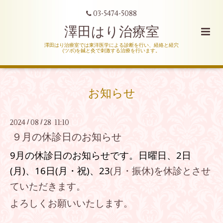
03-5474-5088
澤田はり治療室
澤田はり治療室では東洋医学による診断を行い、経絡と経穴
(ツボ)を鍼と灸で刺激する治療を行います。
お知らせ
2024
08
28 11:10
/
/
９月の休診日のお知らせ
9月の休診日のお知らせです。
日曜日、2
日
(月
)、16
日
(月・祝)、23
(月・振休)
を休診とさせ
ていただきます。
よろしくお願いいたします。