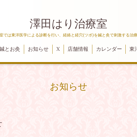
澤田はり治療室
室では東洋医学による診断を行い、経絡と経穴(ツボ)を鍼と灸で刺激する治
鍼とお灸
お知らせ
X
店舗情報
カレンダー
東
お知らせ
せ