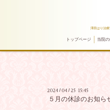
澤田はり治療
トップページ
当院の
2024
04
25 15:45
/
/
５月の休診のお知ら