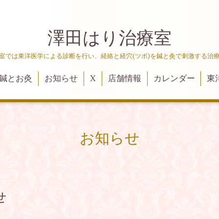
澤田はり治療室
室では東洋医学による診断を行い、経絡と経穴(ツボ)を鍼と灸で刺激する治
鍼とお灸
お知らせ
X
店舗情報
カレンダー
東
お知らせ
せ